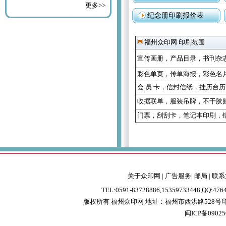
更多>>
纪念册印刷报价表
福州众印网 印刷范围
宣传画册
，
产品目录
，
书刊杂
彩色单页
，
传单海报
，
彩色名
会 员 卡
，
信封信纸
，
挂历台历
收据联单
，
服装吊牌
，
不干胶
门票
，
刮刮卡
，
笔记本印刷
，
关于众印网
|
广告服务
|
邮局
|
联系
TEL:0591-83728886,15359733448,QQ:47
版权所有 福州众印网
地址：福州市西洪路528
闽ICP备0902