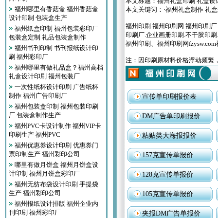
本文标题：
福州礼盒印刷 礼盒设
福州哪里有香菇盒 福州香菇盒
本文关键词：·
福州礼盒制作 礼盒
设计印制 包装盒生产
福州印刷.福州印刷网.福州印刷厂
福州纸盒印制 福州包装彩印厂
印刷厂.企业画册印刷.不干胶印刷
包装盒定制 礼品包装盒制作
福州印刷、福州印刷网fzysw.
福州书刊印制 书刊报纸设计印
刷 福州彩印厂
注：因印刷原材料价格浮动频繁
福州哪里有做礼品盒？福州高档
礼盒设计印刷 福州包装厂
一次性纸杯设计印刷 广告纸杯
制作 福州广告印刷厂
宣传单印刷报价表
福州包装盒印制 福州包装印刷
厂 包装盒制作生产
DM广告单印刷报价
福州PVC卡设计制作 福州VIP卡
印刷生产 福州PVC
粘贴类大海报报价
福州优惠券设计印刷 优惠券门
票印制生产 福州彩印公司
157克宣传单报价
哪里有做月饼盒 福州月饼盒设
计印制 福州月饼盒彩印厂
128克宣传单报价
福州无纺布袋设计印刷 手提袋
生产 福州彩印公司
105克宣传单报价
福州报纸设计排版 福州企业内
刊印刷 福州彩印厂
夹报DM广告单报价