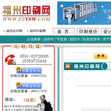
福州众印网
福州印刷网
企业画册
|
说明书
|
手提袋
|
刮刮卡
|
彩色宣传单
|
房产
在线QQ客服：476435332
在线QQ客服：490317470