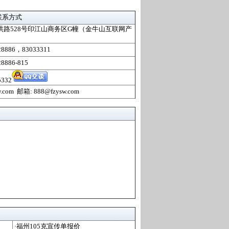
联系方式
洪路528号印江山商务区G幢（金牛山互联网产
28886，83033311
8886-815
5332
w.com
邮箱: 888@fzysw.com
·福州105克宣传单报价