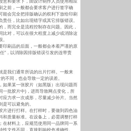
意和要求下，由设计制作人员使用相应
刷之前，一般都会要求客户进行签字确
可能会完全把排版确认的权利下放给印刷
负责任，比如出现错字或其它排版错误。
，而完全是流程控制存在问题。因此，
同比对，可以在很大程度上减少或消除这
误。
印刷品的后面，一般都会本着严谨的原
任”，以消除因排版错误引发的连带责
是我们通常所说的出片打样。一般来
胶片的不同，也会导致一定的误差。
如果某一张胶片（如黑版）出现问题而
同一批胶片中)，进而导致网点变化，所
时应力求一次成形，尽量减少补片。当然
则是可以避免的。
片进行打样。在打样时，要做到四色油
料和质量标准。在设备上，必需调整打样
；在材料上，应规范使用同一品牌同一系
特性文件不同，直接影响校色准确性。