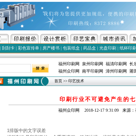
|
刮刮卡
|
彩色宣传单
|
房产楼书
|
包装纸盒
|
药品盒
|
光盘印刷
|
纸杯印
福州印刷网
泉州印刷网
福清印刷网
长
福州众印网
南平印刷网
漳州印刷网
莆
首页
>> 印艺技术
印刷行业不可避免产生的七
福州众印网 2018-12-17 9:31:09 来
1排版中的文字误差