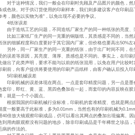
对于这种情况，我们一般会在印刷时先顾及产品图片的颜色，然后
条或色块。对于供订货使用的印刷样本，我们则多建议客户在印刷品
参考，颜色以实物为准”，以免出现不必要的争议。
4纸张误差
由于造纸工艺的问题，不同造纸厂家生产的同一种纸张的亮度、
比如三家纸厂生产的同一克重的铜版纸，其质感是不同的，当然差
纸张的细腻程度和白度要好于其它国内厂家，但价格也要高出50%左
另外，同一厂家生产的同一克重的纸张，由于出厂时间不同，在生
受的误差等原因，其亮度、薄厚、质感也是不同的。事实上，在印刷
先做出了此类声明，要求不能与以前的纸张混用，以免在用户比较时
印刷前，向客户提供将要使用的印刷产品纸样，由客户确认后投入印
5印刷机械误差
印刷机械的误差体现在两点。一点是套印精度问题，另一点是墨色
色套印，即红、黄、蓝、黑四色叠加在一起，而套印的内容反映在胶
讲，就是一个个小圆点。
根据我国的印刷机械行业标准，印刷机的套准精度、也就是网点的叠
精度一般要高于此标准，多为0.01mm，当然也有的印刷机械为0.1
用40倍放大镜观察印刷成品，仍可以看出其网点的叠加出现偏离。
达到用肉眼观察没有问题的地步，除非印刷成品是千年稀世之珍品，
毛病的作法的。