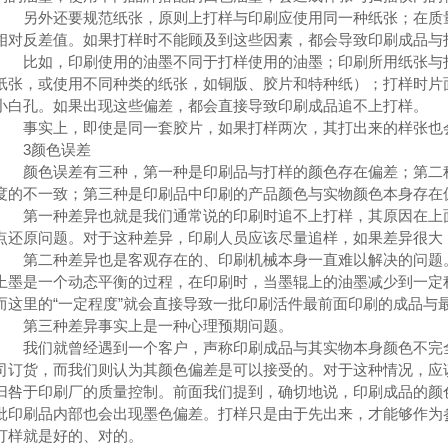
另外还要规范纸张，原则上打样与印刷应使用同一种纸张；在质量
相对反差值。如果打样时不能顾及到这些因素，都会导致印刷成品与
比如，印刷使用的油墨不同于打样使用的油墨；印刷所用纸张与打
纸张，或使用不同种类的纸张，如铜版、胶片和特种纸）；打样时片
小白孔。如果出现这些偏差，都会直接导致印刷成品追不上打样。
事实上，即使是同一套胶片，如果打样两次，其打出来的样张也
3颜色误差
颜色误差有三种，第一种是印刷品与打样的颜色存在偏差；第二种
度的不一致；第三种是印刷品中印刷的产品颜色与实物颜色本身存在
第一种差异也就是我们通常说的印刷时追不上打样，其原因在上面
点还原问题。对于这种差异，印刷人员应该尽量追样，如果差异很大
第二种差异也是客观存在的、印刷机械本身一直难以解决的问题。
上墨是一个动态平衡的过程，在印刷时，当墨辊上的油墨减少到一定
而这里的“一定程度”就会直接导致一批印刷活件最前面印刷的成品与
第三种差异事实上是一种心理预期问题。
我们就曾经遇到一个客户，声称印刷成品与其实物本身颜色不完全
司订货，而我们则认为其颜色偏差是可以接受的。对于这种情况，应
归咎于印刷厂的质量控制。前面我们提到，确切地说，印刷成品的颜
批印刷品内部也会出现墨色偏差。打样只是由于先出来，才能够作为
打样就是好的、对的。