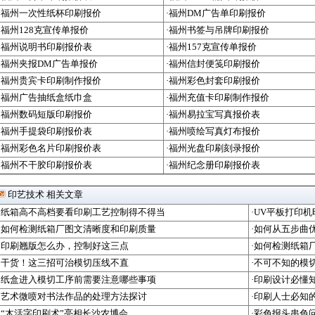
·福州一次性纸杯印刷报价
·福州DM广告单印刷报价
·福州128克宣传单报价
·福州书签与吊牌印刷报价
·福州说明书印刷报价表
·福州157克宣传单报价
·福州夹报DM广告单报价
·福州信封便笺印刷报价
·福州贵宾卡印刷制作报价
·福州彩色封套印刷报价
·福州广告抽纸盒纸巾盒
·福州充值卡印刷制作报价
·福州数码短版印刷报价
·福州易拉宝写真报价表
·福州手提袋印刷报价表
·福州喷绘写真灯布报价
·福州彩色名片印刷报价表
·福州光盘印刷刻录报价
·福州不干胶印刷报价表
·福州纪念册印刷报价表
印艺技术 相关文章
·纸箱高不高档要看印刷工艺控制得不得当
·UV平板打印
·如何检测纸箱厂图文清晰度和印刷质量
·如何从五步曲
·印刷翘版怎么办，控制好这三点
·如何检测纸箱
·干货！这三招可治模切压线不直
·不可不知的模
·纸盒进入模切工序前需要注意哪些事项
·印刷设计必懂
·艺术微喷对书法作品的处理方法探讨
·印刷人士必知
·“木活字印刷术”亮相长沙农博会
·彩色报头串色