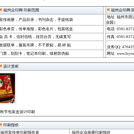
福州众印网 印刷范围
福州众印网 
地址: 福州市西
宣传画册
，
产品目录
，
书刊杂志
，
手提纸袋
业园）
彩色单页
，
传单海报
，
彩色名片
，
包装纸盒
电话: 0591-837
会 员 卡
，
信封信纸
，
挂历台历
，
无碳复写
传真: 0591-8372
收据联单
，
服装吊牌
，
不干胶贴
，
易 碎 贴
业务QQ:
47643
门票
，
刮刮卡
，
笔记本印刷
，
镭射防伪贴
网址:
www.fzys
设计赏析
、中秋节包装盒设计印刷
印刷报价
·福州宣传单印刷报价表
·福州企业画册印刷报价