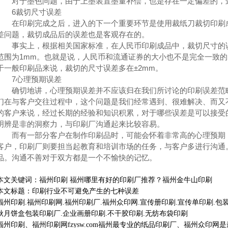
对于墨色问题，由于上墨装置墨量补偿，也是存在一定偏差的，这
6裁切尺寸误差
在印刷完成之后，进入的下一个重要环节是使用裁纸刀裁切印刷成
差问题，裁切成品后的误差也是客观存在的。
事实上，根据相关国家标准，在人民币印刷成品中，裁切尺寸的误差
范围为1mm。也就是说，人民币和流通证券的大小也不是完全一致
于一般印刷品来说，裁切的尺寸误差多在±2mm。
7心理预期误差
确切地讲，心理预期误差并不应该归在我们所讨论的印刷误差范畴
们在与客户交往过程中，这个问题是我们经常遇到、很难解决、而又
的客户来说，经过长期的经验和知识积累，对于哪些误差是可以接受
明辨是非的洞察力，与印刷厂沟通起来比较容易。
而有一部分客户在制作印刷品时，可能会怀着非常高的心理预期，
客户，印刷厂则要担当起教育和培训市场的任务，与客户多进行沟通
品。沟通不善对于双方都是一个不愉快的记忆。
本文关键词：福州印刷 福州哪里有好的印刷厂推荐？福州金牛山印刷
本文标题：印刷行业不可避免产生的七种误差
福州印刷.福州印刷网.福州印刷厂.福州众印网.宣传册印刷.宣传单印刷.包装
秋月饼盒包装印刷厂.企业画册印刷.不干胶印刷.无纺布袋印刷
福州印刷、福州印刷网fzysw.com福州最专业的纸品印刷厂、福州众印网