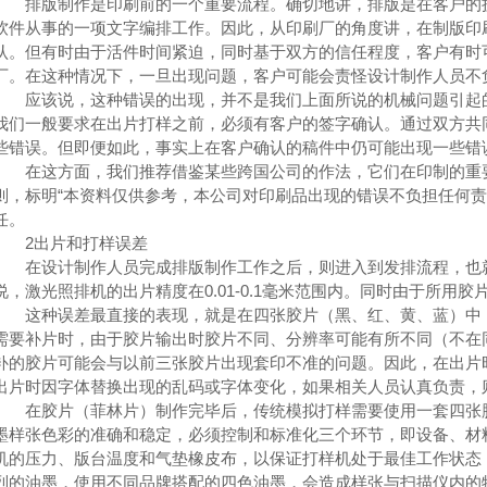
排版制作是印刷前的一个重要流程。确切地讲，排版是在客户的授
软件从事的一项文字编排工作。因此，从印刷厂的角度讲，在制版印
认。但有时由于活件时间紧迫，同时基于双方的信任程度，客户有时
厂。在这种情况下，一旦出现问题，客户可能会责怪设计制作人员不
应该说，这种错误的出现，并不是我们上面所说的机械问题引起的
我们一般要求在出片打样之前，必须有客户的签字确认。通过双方共
些错误。但即便如此，事实上在客户确认的稿件中仍可能出现一些错
在这方面，我们推荐借鉴某些跨国公司的作法，它们在印制的重要
则，标明“本资料仅供参考，本公司对印刷品出现的错误不负担任何责
任。
2出片和打样误差
在设计制作人员完成排版制作工作之后，则进入到发排流程，也就
说，激光照排机的出片精度在0.01-0.1毫米范围内。同时由于所用
这种误差最直接的表现，就是在四张胶片（黑、红、黄、蓝）中，
需要补片时，由于胶片输出时胶片不同、分辨率可能有所不同（不在
补的胶片可能会与以前三张胶片出现套印不准的问题。因此，在出片
出片时因字体替换出现的乱码或字体变化，如果相关人员认真负责，
在胶片（菲林片）制作完毕后，传统模拟打样需要使用一套四张胶
墨样张色彩的准确和稳定，必须控制和标准化三个环节，即设备、材
机的压力、版台温度和气垫橡皮布，以保证打样机处于最佳工作状态
列的油墨，使用不同品牌搭配的四色油墨，会造成样张与扫描仪内的