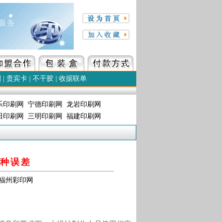
刷
|
贵宾卡
|
不干胶
|
收据联单
乐印刷网
宁德印刷网
龙岩印刷网
田印刷网
三明印刷网
福建印刷网
种误差
源：福州彩印网