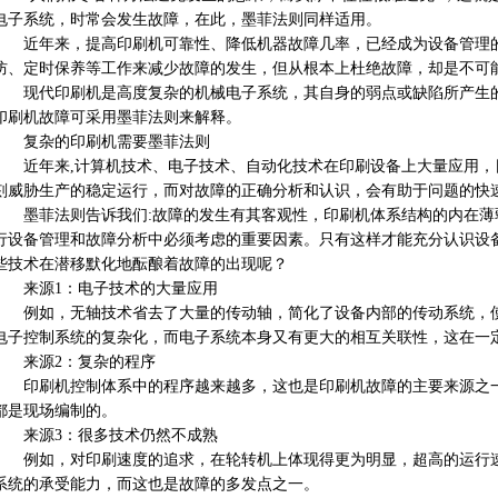
电子系统，时常会发生故障，在此，墨菲法则同样适用。
近年来，提高印刷机可靠性、降低机器故障几率，已经成为设备管理的
防、定时保养等工作来减少故障的发生，但从根本上杜绝故障，却是不可
现代印刷机是高度复杂的机械电子系统，其自身的弱点或缺陷所产生的
印刷机故障可采用墨菲法则来解释。
复杂的印刷机需要墨菲法则
近年来,计算机技术、电子技术、自动化技术在印刷设备上大量应用，
刻威胁生产的稳定运行，而对故障的正确分析和认识，会有助于问题的快
墨菲法则告诉我们:故障的发生有其客观性，印刷机体系结构的内在薄
行设备管理和故障分析中必须考虑的重要因素。只有这样才能充分认识设
些技术在潜移默化地酝酿着故障的出现呢？
来源1：电子技术的大量应用
例如，无轴技术省去了大量的传动轴，简化了设备内部的传动系统，使
电子控制系统的复杂化，而电子系统本身又有更大的相互关联性，这在一
来源2：复杂的程序
印刷机控制体系中的程序越来越多，这也是印刷机故障的主要来源之一
都是现场编制的。
来源3：很多技术仍然不成熟
例如，对印刷速度的追求，在轮转机上体现得更为明显，超高的运行速
系统的承受能力，而这也是故障的多发点之一。