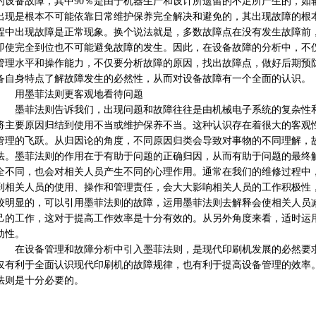
的设备故障，其中90％是由于机器生产和设计所遗留的不足所产生的，如
出现是根本不可能依靠日常维护保养完全解决和避免的，其出现故障的根
程中出现故障是正常现象。换个说法就是，多数故障点在没有发生故障前
即使完全到位也不可能避免故障的发生。因此，在设备故障的分析中，不
管理水平和操作能力，不仅要分析故障的原因，找出故障点，做好后期预
备自身特点了解故障发生的必然性，从而对设备故障有一个全面的认识。
用墨菲法则更客观地看待问题
墨菲法则告诉我们，出现问题和故障往往是由机械电子系统的复杂性和
将主要原因归结到使用不当或维护保养不当。这种认识存在着很大的客观
管理的飞跃。从归因论的角度，不同原因归类会导致对事物的不同理解，
法。墨菲法则的作用在于有助于问题的正确归因，从而有助于问题的最终
全不同，也会对相关人员产生不同的心理作用。通常在我们的维修过程中
到相关人员的使用、操作和管理责任，会大大影响相关人员的工作积极性
较明显的，可以引用墨菲法则的故障，运用墨菲法则去解释会使相关人员
己的工作，这对于提高工作效率是十分有效的。从另外角度来看，适时运
动性。
在设备管理和故障分析中引入墨菲法则，是现代印刷机发展的必然要求
仅有利于全面认识现代印刷机的故障规律，也有利于提高设备管理的效率
法则是十分必要的。