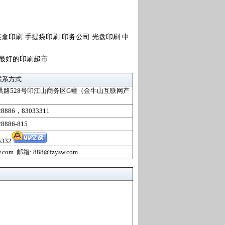
盒印刷.手提袋印刷.印务公司.光盘印刷.中
是最好的印刷超市
联系方式
洪路528号印江山商务区G幢（金牛山互联网产
28886，83033311
8886-815
5332
w.com
邮箱: 888@fzysw.com